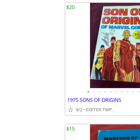
$20
•
•
•
•
•
•
•
•
•
•
1975 SONS OF ORIGINS
8/2
EXETER TWP.
$15