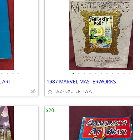
•
•
•
•
•
•
•
•
•
•
•
•
•
•
•
K ART
1987 MARVEL MASTERWORKS
8/2
EXETER TWP.
$20