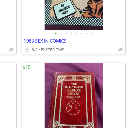
•
•
•
•
•
•
•
•
1985 SEX IN COMICS
8/2
EXETER TWP.
$15