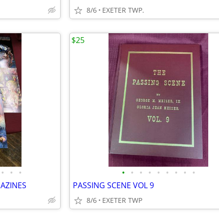
8/6
EXETER TWP.
$25
•
•
•
•
•
•
•
•
•
•
•
•
AZINES
PASSING SCENE VOL 9
8/6
EXETER TWP