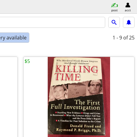
post
acct
ry available
1 - 9
of 25
$5