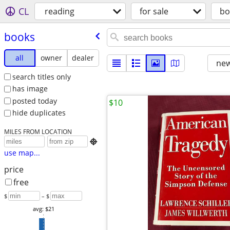
CL
reading
for sale
bo
books
all
owner
dealer
new
search titles only
has image
posted today
$10
hide duplicates
MILES FROM LOCATION

use map...
price
free
$
– $
avg: $21