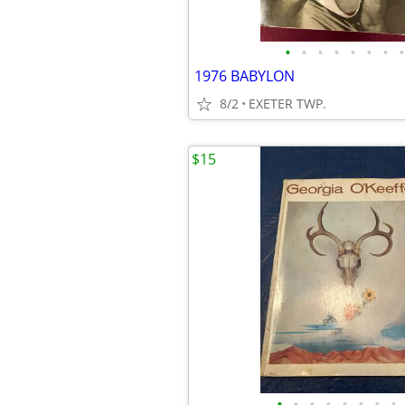
•
•
•
•
•
•
•
•
1976 BABYLON
8/2
EXETER TWP.
$15
•
•
•
•
•
•
•
•