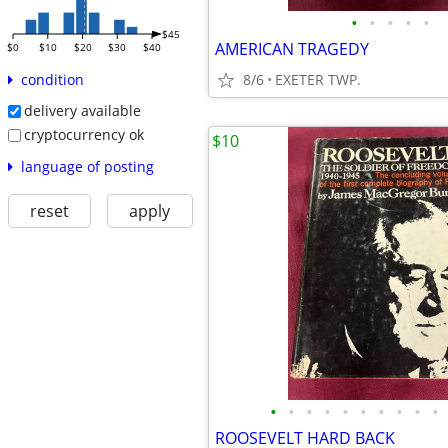
•
•
•
•
•
$45
AMERICAN TRAGEDY
$0
$10
$20
$30
$40
8/6
EXETER TWP.
condition
delivery available
cryptocurrency ok
$10
language of posting
reset
apply
•
•
•
•
•
•
•
•
•
•
ROOSEVELT HARD BACK