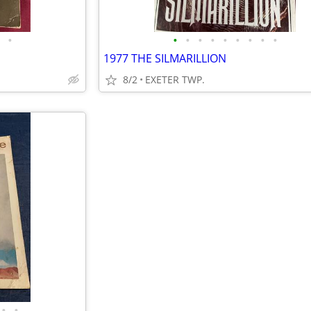
•
•
•
•
•
•
•
•
•
•
1977 THE SILMARILLION
8/2
EXETER TWP.
•
•