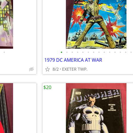
•
•
•
•
•
•
•
•
•
•
•
•
•
•
•
1979 DC AMERICA AT WAR
8/2
EXETER TWP.
$20