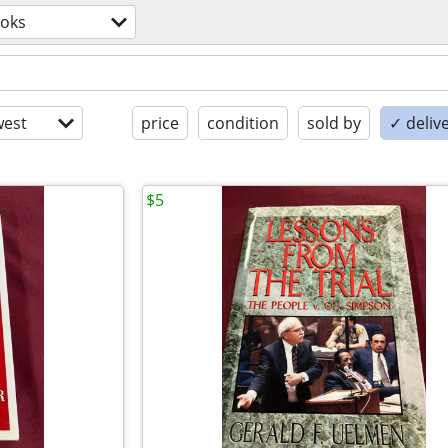
oks
est
price
condition
sold by
✓ delive
$5