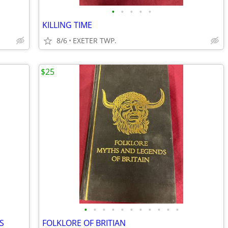
•
•
•
•
•
KILLING TIME
8/6
EXETER TWP.
$25
•
•
•
•
•
•
•
•
•
•
•
S
FOLKLORE OF BRITIAN