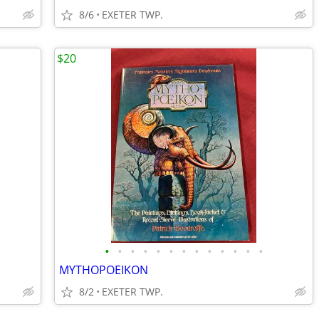
8/6
EXETER TWP.
$20
•
•
•
•
•
•
•
•
•
•
•
•
•
MYTHOPOEIKON
8/2
EXETER TWP.