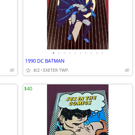
•
•
•
•
•
•
•
•
•
•
1990 DC BATMAN
8/2
EXETER TWP.
$40