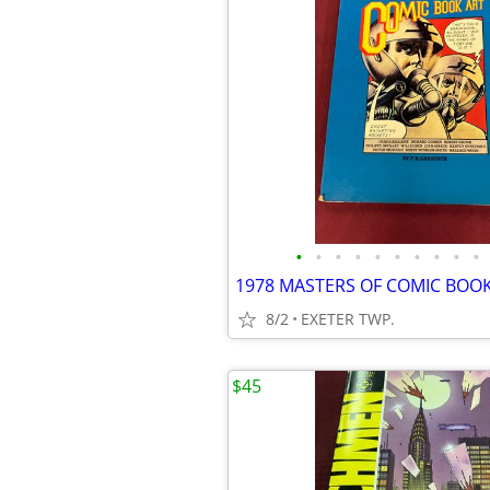
•
•
•
•
•
•
•
•
•
•
1978 MASTERS OF COMIC BOO
8/2
EXETER TWP.
$45