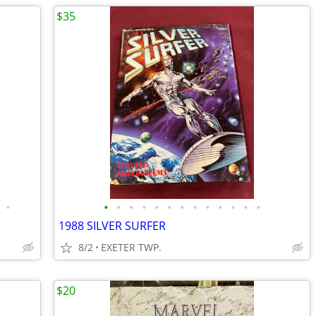
$35
•
•
•
•
•
•
•
•
•
•
•
•
•
•
1988 SILVER SURFER
8/2
EXETER TWP.
$20